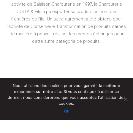
activité de Salaison-Charcuterie en 1997, la Charcuterie
COSTA & Fils a pu exporter sa production hors des
frontières de l’île. Un autre agrément a été obtenu pour
l’activité de Conserverie Transformation de produits carnés,
de manière à pouvoir réaliser les mêmes échanges pour
cette autre catégorie de produits.
Nous utilisons des cookies pour vous garantir la meilleure
expérience sur notre site. Si vous continuez à utiliser ce
dernier, nous considérerons que vous acceptez l'utilisation des
cookies.
Ok